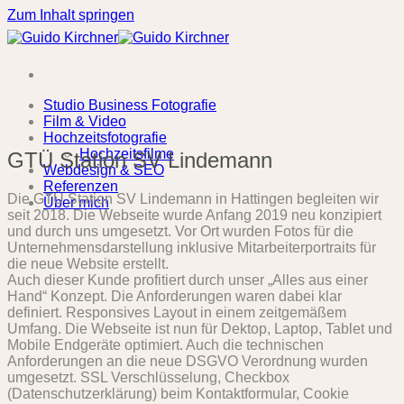
Zum Inhalt springen
Studio Business Fotografie
Film & Video
Hochzeitsfotografie
Hochzeitsfilme
GTÜ Station SV Lindemann
Webdesign & SEO
Referenzen
Die GTÜ Station SV Lindemann in Hattingen begleiten wir
Über mich
seit 2018. Die Webseite wurde Anfang 2019 neu konzipiert
und durch uns umgesetzt. Vor Ort wurden Fotos für die
Unternehmensdarstellung inklusive Mitarbeiterportraits für
die neue Website erstellt.
Auch dieser Kunde profitiert durch unser „Alles aus einer
Hand“ Konzept. Die Anforderungen waren dabei klar
definiert. Responsives Layout in einem zeitgemäßem
Umfang. Die Webseite ist nun für Dektop, Laptop, Tablet und
Mobile Endgeräte optimiert. Auch die technischen
Anforderungen an die neue DSGVO Verordnung wurden
umgesetzt. SSL Verschlüsselung, Checkbox
(Datenschutzerklärung) beim Kontaktformular, Cookie