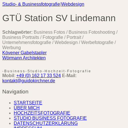
Studio- & Businessfotografie
|
Webdesign
GTÜ Station SV Lindemann
Schlagwörter:
Business Fotos / Business Fotoshooting /
Business Portraits / Fotografie / Portrait /
Unternehmensfotografie / Webdesign / Werbefotografie /
Werbung
Kövener Gabelstapler
Wörmann Architekten
-
B
u
s
i
n
e
s
s
-
S
t
u
d
i
o
-
H
o
c
h
z
e
i
t
-
F
o
t
o
g
r
a
f
i
e
Mobil
:
+49 (0) 162 17 33 524
E-Mail:
kontakt@guidokirchner.de
Navigation
STARTSEITE
ÜBER MICH
HOCHZEITSFOTOGRAFIE
STUDIO BUSINESS FOTOGRAFIE
DATENSCHUTZERKLÄRUNG