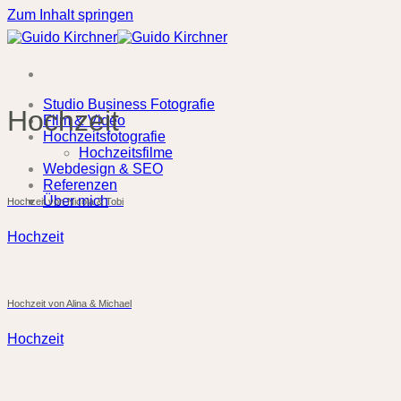
Zum Inhalt springen
Studio Business Fotografie
Hochzeit
Film & Video
Hochzeitsfotografie
Hochzeitsfilme
Webdesign & SEO
Referenzen
Über mich
Hochzeit von Nicola & Tobi
Hochzeit
Hochzeit von Alina & Michael
Hochzeit