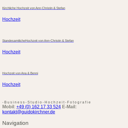
Kirchliche Hochzeit von Ann-Christin & Stefan
Hochzeit
StandesamtlicheHochzeit von Ann-Christin & Stefan
Hochzeit
Hochzeit von Ana & Benni
Hochzeit
-
B
u
s
i
n
e
s
s
-
S
t
u
d
i
o
-
H
o
c
h
z
e
i
t
-
F
o
t
o
g
r
a
f
i
e
Mobil
:
+49 (0) 162 17 33 524
E-Mail:
kontakt@guidokirchner.de
Navigation